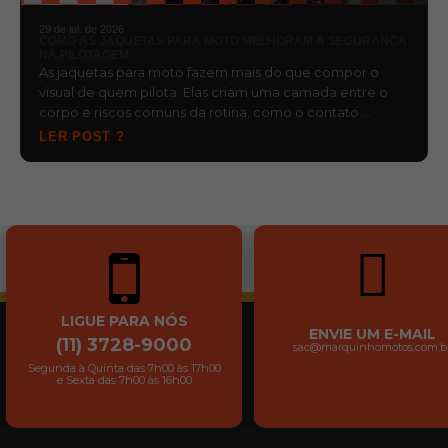
29 de jul. de 2026
COMO AS JAQUETAS PARA MOTO MELHORAM A SEGURANÇA
NA PILOTAGEM
As jaquetas para moto fazem mais do que compor o
visual de quem pilota. Elas criam uma camada entre o
corpo e riscos comuns da rotina, como o contato …
LER POST ?
LIGUE PARA NÓS
ENVIE UM E-MAIL
(11) 3728-9000
sac@marquinhomotos.com.b
Segunda à Quinta das 7h00 às 17h00
e Sexta das 7h00 às 16h00