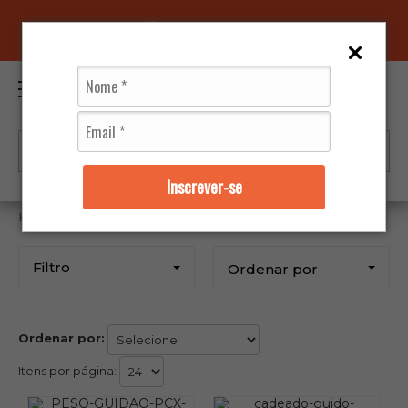
96070-0320
(11)
(0)
Inscrever-se
Shock Wave
Filtro
Ordenar por
Ordenar por:
Itens por página: