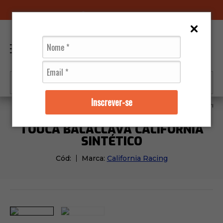
96070-0320
(11)
0
Inscrever-se
Vestuários
Segunda Pele
Touca Balaclava Califórnia
TOUCA BALACLAVA CALIFÓRNIA
SINTÉTICO
Cód:
Marca:
California Racing