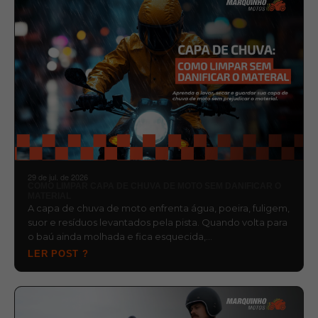
29 de jul. de 2026
COMO LIMPAR CAPA DE CHUVA DE MOTO SEM DANIFICAR O
MATERIAL
A capa de chuva de moto enfrenta água, poeira, fuligem,
suor e resíduos levantados pela pista. Quando volta para
o baú ainda molhada e fica esquecida,…
LER POST ?