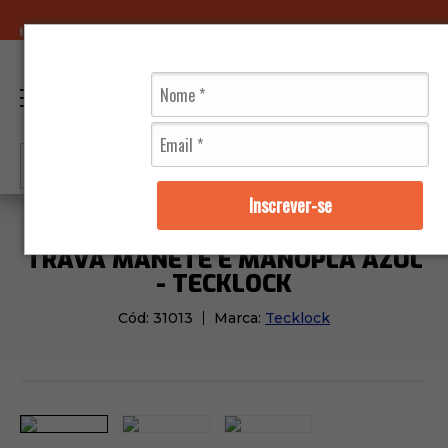
LOJAS FÍSICAS
0
Inscrever-se
Moto Peças
Guidão
Trava Manete e Manopla Azul -
TRAVA MANETE E MANOPLA AZUL
- TECKLOCK
Cód:
31013
Marca:
Tecklock