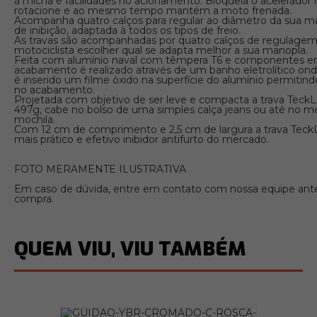
à micha e facilidades no acionamento. Bloqueia o acelerador
rotacione e ao mesmo tempo mantém a moto frenada.
Acompanha quatro calços para regular ao diâmetro da sua ma
de inibição, adaptada à todos os tipos de freio.
As travas são acompanhadas por quatro calços de regulage
motociclista escolher qual se adapta melhor a sua manopla.
Feita com alumínio naval com têmpera T6 e componentes e
acabamento é realizado através de um banho eletrolítico on
é inserido um filme óxido na superfície do alumínio permitindo
no acabamento.
Projetada com objetivo de ser leve e compacta a trava Teck
497g, cabe no bolso de uma simples calça jeans ou até no m
mochila.
Com 12 cm de comprimento e 2,5 cm de largura a trava TeckL
mais prático e efetivo inibidor antifurto do mercado.
FOTO MERAMENTE ILUSTRATIVA
Em caso de dúvida, entre em contato com nossa equipe antes
compra.
QUEM VIU, VIU TAMBÉM