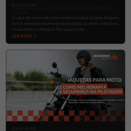
29 de jul. de 2026
COMO LIMPAR CAPA DE CHUVA DE MOTO SEM DANIFICAR O
MATERIAL
A capa de chuva de moto enfrenta água, poeira, fuligem,
suor e resíduos levantados pela pista. Quando volta para
o baú ainda molhada e fica esquecida,…
LER POST ?
29 de jul. de 2026