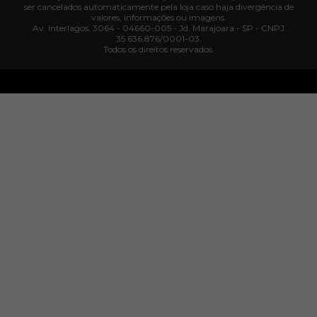
ser cancelados automaticamente pela loja caso haja divergência de
valores, informações ou imagens.
Av. Interlagos, 3064 - 04660-005 - Jd. Marajoara - SP - CNPJ
35.636.876/0001-03.
Todos os direitos reservados.