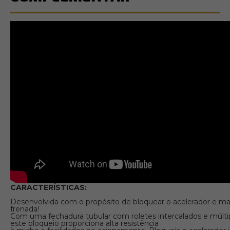
CARACTERÍSTICAS:
Desenvolvida com o propósito de bloquear o acelerador e m
frenada!
Com uma fechadura tubular com roletes intercalados e múlt
este bloqueio proporciona alta resistência