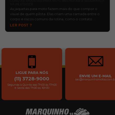
COMO AS JAQUETAS PARA MOTO MELHORAM A SEGURANÇA
NA PILOTAGEM
As jaquetas para moto fazem mais do que compor o
visual de quem pilota. Elas criam uma camada entre o
corpo e riscos comuns da rotina, como o contato …
LER POST ?
LIGUE PARA NÓS
ENVIE UM E-MAIL
(11) 3728-9000
sac@marquinhomotos.com.b
Segunda à Quinta das 7h00 às 17h00
e Sexta das 7h00 às 16h00