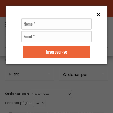
96070-0320
(11)
0
Inscrever-se
Vestuários
Mochilas
Alpinestars
Filtro
Ordenar por
Ordenar por:
Itens por página: