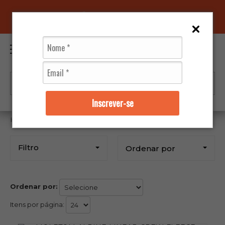
96070-0320
(11)
0
Inscrever-se
Vestuários
Moletons
Alpinestars
M
Filtro
Ordenar por
Ordenar por:
Itens por página: