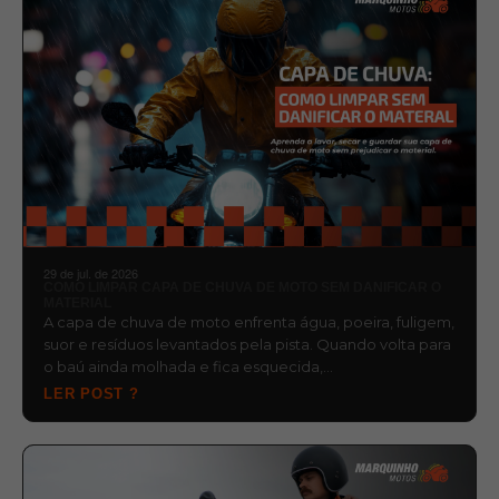
29 de jul. de 2026
COMO LIMPAR CAPA DE CHUVA DE MOTO SEM DANIFICAR O
MATERIAL
A capa de chuva de moto enfrenta água, poeira, fuligem,
suor e resíduos levantados pela pista. Quando volta para
o baú ainda molhada e fica esquecida,…
LER POST ?