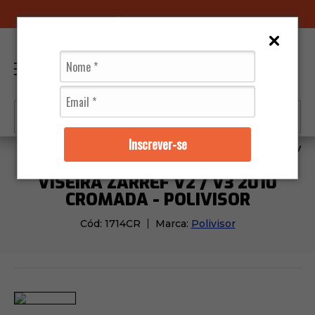
96070-0320
(11)
0
Inscrever-se
Capacetes
Viseiras e Reparos
Viseira Zarref V2 / V3
VISEIRA ZARREF V2 / V3 2010
CROMADA - POLIVISOR
Cód:
1714CR
Marca:
Polivisor