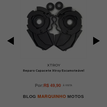
R
XTROY
Reparo Capacete Xtroy Escamoteável
R$ 49,90
MARQUINHO
BLOG
MOTOS