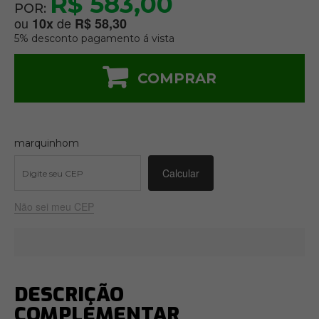
R$ 583,00
POR:
ou
de
10
x
R$ 58,30
5% desconto pagamento á vista
COMPRAR
marquinhom
Não sei meu CEP
DESCRIÇÃO
COMPLEMENTAR