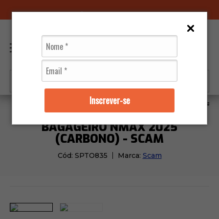
96070-0320
(11)
0
Inscrever-se
Acessórios
Bagageiros
Bagageiro Nmax 2025 (Carb
BAGAGEIRO NMAX 2025
(CARBONO) - SCAM
Cód:
SPTO835
Marca:
Scam