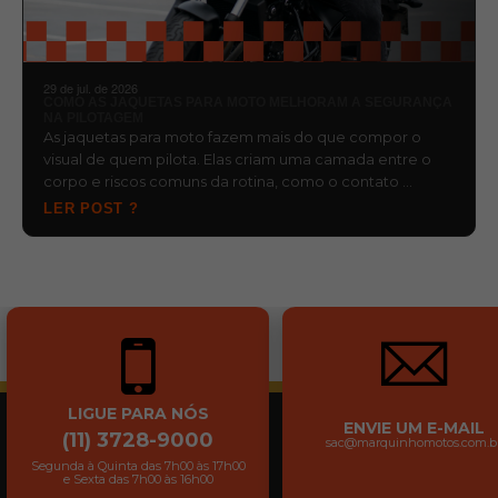
29 de jul. de 2026
COMO AS JAQUETAS PARA MOTO MELHORAM A SEGURANÇA
NA PILOTAGEM
As jaquetas para moto fazem mais do que compor o
visual de quem pilota. Elas criam uma camada entre o
corpo e riscos comuns da rotina, como o contato …
LER POST ?
LIGUE PARA NÓS
ENVIE UM E-MAIL
(11) 3728-9000
sac@marquinhomotos.com.b
Segunda à Quinta das 7h00 às 17h00
e Sexta das 7h00 às 16h00