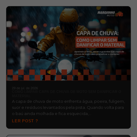
29 de jul. de 2026
COMO LIMPAR CAPA DE CHUVA DE MOTO SEM DANIFICAR O
MATERIAL
A capa de chuva de moto enfrenta água, poeira, fuligem,
suor e resíduos levantados pela pista. Quando volta para
o baú ainda molhada e fica esquecida,…
LER POST ?