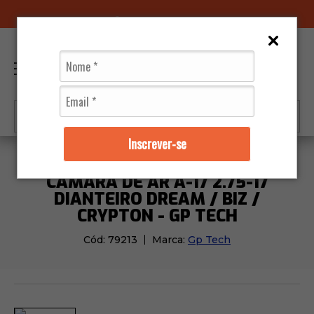
96070-0320
(11)
0
Inscrever-se
Pneus
Câmaras de Ar
Câmara de Ar A-17 2.75-17 Di
CÂMARA DE AR A-17 2.75-17
DIANTEIRO DREAM / BIZ /
CRYPTON - GP TECH
Cód:
79213
Marca:
Gp Tech