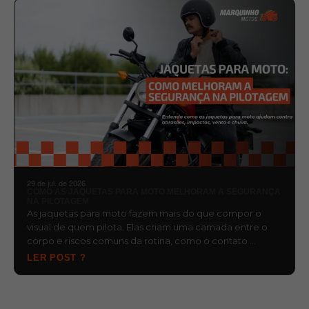
29 de jul. de 2026
COMO AS JAQUETAS PARA MOTO MELHORAM A SEGURANÇA
NA PILOTAGEM
As jaquetas para moto fazem mais do que compor o
visual de quem pilota. Elas criam uma camada entre o
corpo e riscos comuns da rotina, como o contato …
LER POST ?