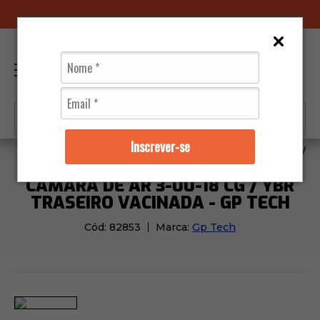
LOJAS FÍSICAS
0
Inscrever-se
Pneus
Câmaras de Ar
Câmara de Ar 3-00-18 Cg / Yb
CÂMARA DE AR 3-00-18 CG / YBR
TRASEIRO VACINADA - GP TECH
Cód:
82853
Marca:
Gp Tech