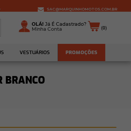
0
SAC@MARQUINHOMOTOS.COM.BR
OLÁ!
Já É Cadastrado?
(0)
Minha Conta
US
VESTUÁRIOS
PROMOÇÕES
R BRANCO