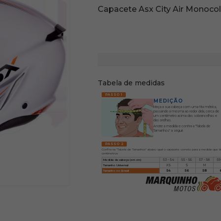
Capacete Asx City Air Monoco
Tabela de medidas
PASSO 1
MEDIÇÃO
Meça a sua cabeça com uma fita métrica,
passando a mesma ao redor dela, cerca de
um centímetro acima das sobrancelhas e
das orelhas.
Anote a medida e confira a "Tabela de
Tamanhos" a seguir.
PASSO 2
Confira na "Tabela de Tamanhos" abaixo qual o capacete correto para a medida que t
centímetros
Medida da cabeça (em cm)
53 - 54
55 - 56
57 - 58
59
Tamanho Universal
XS
S
M
Tamanho no Brasil
54
56
58