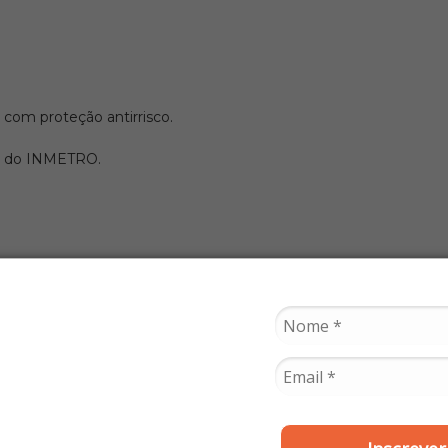
m com proteção antirrisco.
elo do INMETRO.
ert Avaliações da Qualidade, conforme registro 001637/2021.
ipe antes de realizar a compra.