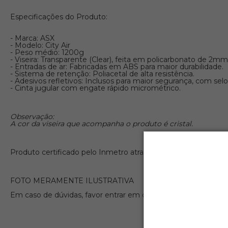
Especificações do Produto:
- Marca: ASX
- Modelo: City Air
- Peso médio: 1200g
- Viseira: Transparente (Clear), feita em policarbonato de 2m
- Entradas de ar: Fabricadas em ABS para maior durabilidade.
- Sistema de retenção: Poliacetal de alta resistência.
- Adesivos refletivos: Inclusos para maior segurança, com s
- Cinta jugular com engate rápido micrométrico.
Observação:
A cor da viseira que acompanha o produto é cristal.
Produto certificado pelo Inmetro através da empresa Brasil C
FOTO MERAMENTE ILUSTRATIVA
Em caso de dúvidas, favor entrar em contato com a nossa equ