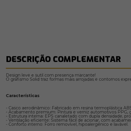
DESCRIÇÃO COMPLEMENTAR
Design leve e sutil com presença marcante!
O grafismo Solid traz formas mais arrojadas e contornos expr
Características
- Casco aerodinâmico: Fabricado em resina termoplástica ABS
- Acabamento premium: Pintura e verniz automotivos PPG, ga
- Estrutura interna: EPS canaletado com dupla densidade, p
- Ventilação eficiente: Sistema fácil de acionar, com acabame
- Conforto interno: Forro removível, hipoalergênico e lavável.