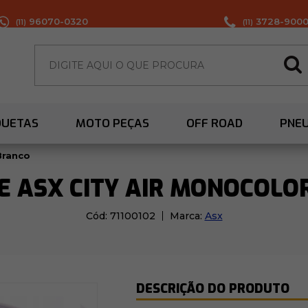
96070-0320
3728-900
(11)
(11)
QUETAS
MOTO PEÇAS
OFF ROAD
PNE
Branco
E ASX CITY AIR MONOCOLO
Cód:
71100102
Marca:
Asx
DESCRIÇÃO DO PRODUTO