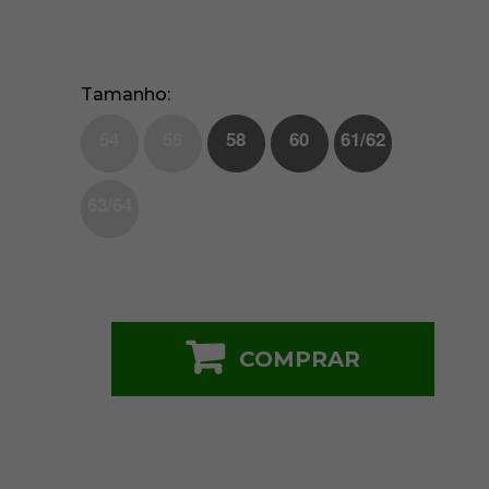
Tamanho
54
56
58
60
61/62
63/64
COMPRAR