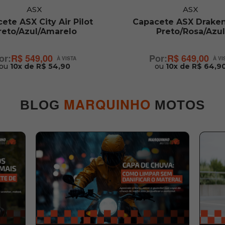
ASX
ASX
ete ASX City Air Pilot
Capacete ASX Draken
reto/Azul/Amarelo
Preto/Rosa/Azul
R$ 549,00
R$ 649,00
ou
10x de R$ 54,90
ou
10x de R$ 64,9
MARQUINHO
BLOG
MOTOS