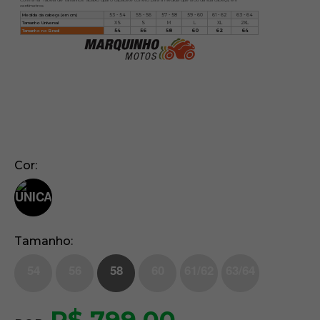
centímetros
Medida da cabeça (em cm)
53 - 54
55 - 56
57 - 58
59 - 60
61 - 62
63 - 64
Tamanho Universal
XS
S
M
L
XL
2XL
Tamanho no Brasil
54
56
58
60
62
64
Cor
Tamanho
54
56
58
60
61/62
63/64