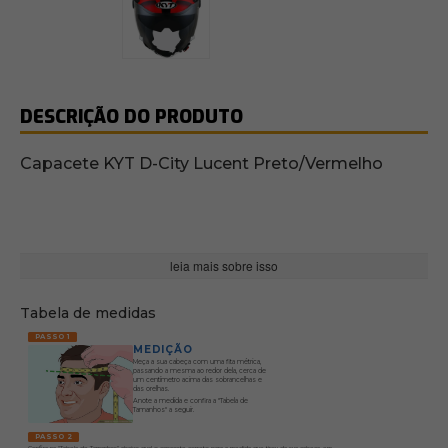
DESCRIÇÃO DO PRODUTO
Capacete KYT D-City Lucent Preto/Vermelho
leia mais sobre isso
Tabela de medidas
PASSO 1
MEDIÇÃO
Meça a sua cabeça com uma fita métrica,
passando a mesma ao redor dela, cerca de
um centímetro acima das sobrancelhas e
das orelhas.
Anote a medida e confira a "Tabela de
Tamanhos" a seguir.
PASSO 2
Confira na "Tabela de Tamanhos" abaixo qual o capacete correto para a medida que tirou da sua cabeça, em