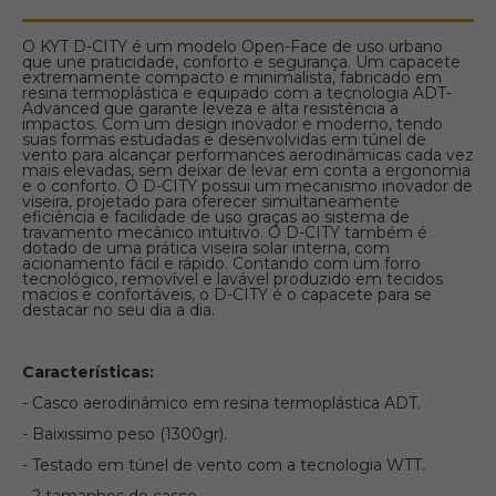
O KYT D-CITY é um modelo Open-Face de uso urbano
que une praticidade, conforto e segurança. Um capacete
extremamente compacto e minimalista, fabricado em
resina termoplástica e equipado com a tecnologia ADT-
Advanced que garante leveza e alta resistência a
impactos. Com um design inovador e moderno, tendo
suas formas estudadas e desenvolvidas em túnel de
vento para alcançar performances aerodinâmicas cada vez
mais elevadas, sem deixar de levar em conta a ergonomia
e o conforto. O D-CITY possui um mecanismo inovador de
viseira, projetado para oferecer simultaneamente
eficiência e facilidade de uso graças ao sistema de
travamento mecânico intuitivo. O D-CITY também é
dotado de uma prática viseira solar interna, com
acionamento fácil e rápido. Contando com um forro
tecnológico, removível e lavável produzido em tecidos
macios e confortáveis, o D-CITY é o capacete para se
destacar no seu dia a dia.
Características:
- Casco aerodinâmico em resina termoplástica ADT.
- Baixissimo peso (1300gr).
- Testado em túnel de vento com a tecnologia WTT.