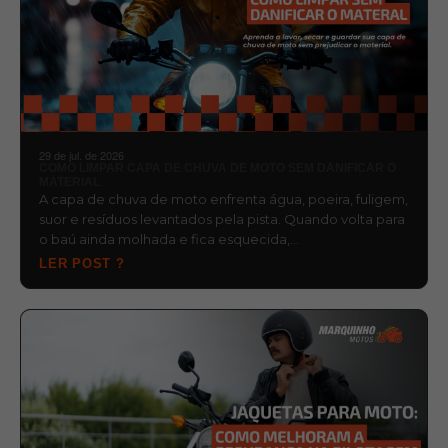
29 de jul. de 2026
COMO LIMPAR CAPA DE CHUVA DE MOTO SEM DANIFICAR O
MATERIAL
A capa de chuva de moto enfrenta água, poeira, fuligem,
suor e resíduos levantados pela pista. Quando volta para
o baú ainda molhada e fica esquecida,…
LER POST ?