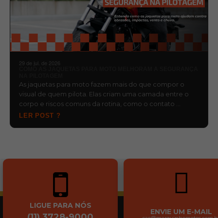
29 de jul. de 2026
COMO AS JAQUETAS PARA MOTO MELHORAM A SEGURANÇA
NA PILOTAGEM
As jaquetas para moto fazem mais do que compor o
visual de quem pilota. Elas criam uma camada entre o
corpo e riscos comuns da rotina, como o contato …
LER POST ?
LIGUE PARA NÓS
ENVIE UM E-MAIL
(11) 3728-9000
sac@marquinhomotos.com.b