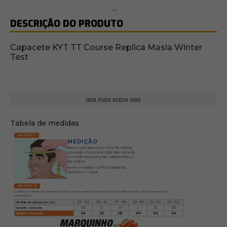
DESCRIÇÃO DO PRODUTO
Capacete KYT TT Course Replica Masia Winter
Test
leia mais sobre isso
Tabela de medidas
PASSO 1
MEDIÇÃO
Meça a sua cabeça com uma fita métrica,
passando a mesma ao redor dela, cerca de
um centímetro acima das sobrancelhas e
das orelhas.
Anote a medida e confira a "Tabela de
Tamanhos" a seguir.
PASSO 2
Confira na "Tabela de Tamanhos" abaixo qual o capacete correto para a medida que tirou da sua cabeça, em
centímetros
Medida da cabeça (em cm)
53 - 54
55 - 56
57 - 58
59 - 60
61 - 62
63 - 64
Tamanho Universal
XS
S
M
L
XL
2XL
Tamanho no Brasil
54
56
58
60
62
64