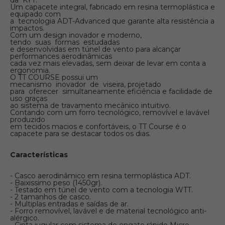
da KYT.
Um capacete integral, fabricado em resina termoplástica e
equipado com
a tecnologia ADT-Advanced que garante alta resistência a
impactos.
Com um design inovador e moderno,
tendo suas formas estudadas
e desenvolvidas em túnel de vento para alcançar
performances aerodinâmicas
cada vez mais elevadas, sem deixar de levar em conta a
ergonomia.
O TT COURSE possui um
mecanismo inovador de viseira, projetado
para oferecer simultaneamente eficiência e facilidade de
uso graças
ao sistema de travamento mecânico intuitivo.
Contando com um forro tecnológico, removível e lavável
produzido
em tecidos macios e confortáveis, o TT Course é o
capacete para se destacar todos os dias.
Características
- Casco aerodinâmico em resina termoplástica ADT.
- Baixissimo peso (1450gr).
- Testado em túnel de vento com a tecnologia WTT.
- 2 tamanhos de casco.
- Multiplas entradas e saídas de ar.
- Forro removível, lavável e de material tecnológico anti-
alérgico.