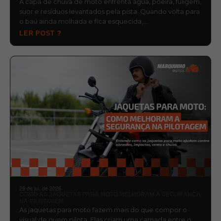
A capa de chuva de moto enfrenta água, poeira, fuligem,
suor e resíduos levantados pela pista. Quando volta para
o baú ainda molhada e fica esquecida,…
LER POST ?
29 de jul. de 2026
COMO AS JAQUETAS PARA MOTO MELHORAM A SEGURANÇA
NA PILOTAGEM
As jaquetas para moto fazem mais do que compor o
visual de quem pilota. Elas criam uma camada entre o