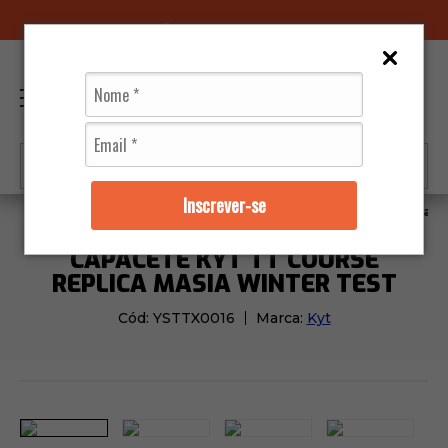
96070-0320
(11)
0
Inscrever-se
Capacetes
Kyt
Capacete KYT TT Course Replica M
CAPACETE KYT TT COURSE
REPLICA MASIA WINTER TEST
Cód:
YSTTX0016
Marca:
Kyt