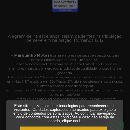
Alegrem-se na esperança, sejam pacientes na tribulação,
perseverem na oração. Romanos 12:12
A
Marquinho Motos
é uma empresa de peças e acessórios para
motos e pilotos fundada em Junho de 1991.
Estamos no mercado há mais de 30 anos trabalhando com as
melhores marcas do mercado, produtos de qualidade, procedência e
garantia.
Estamos hoje com 04 lojas físicas, sendo uma em Diadema-SP, uma
em Mauá-SP e outra em São Paulo-SP, além de oferecermos a nossos
clientes a comodidade de comprar
em nossa Loja Virtual com vendas para todo o Brasil, tanto via internet
como por telefone.
Ofertas válidas até o término de nossos estoques para internet.
A disponibilidade dos produtos nesse site podem ter divergências com o
Este site utiliza cookies e tecnologias para reconhecer seus
estoque das nossas lojas físicas.
visitantes. Os dados capturados são usados para exibição e
Vendas sujeitas à análise e confirmação de dados e os pedidos poderão
envio de conteúdos personalizados. Ao continuar navegando,
ser cancelados automaticamente pela loja caso haja divergência de
você concorda com estas condições e caso não esteja de
valores, informações ou imagens.
acordo,
clique aqui
.
Av. Interlagos, 3064 - 04660-005 - Jd. Marajoara - SP - CNPJ
35.636.876/0001-03.