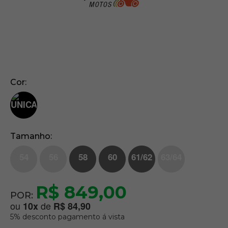
Cor
Tamanho
54
56
58
60
61/62
63/64
R$ 849,00
POR:
ou
de
10
x
R$ 84,90
5% desconto pagamento á vista