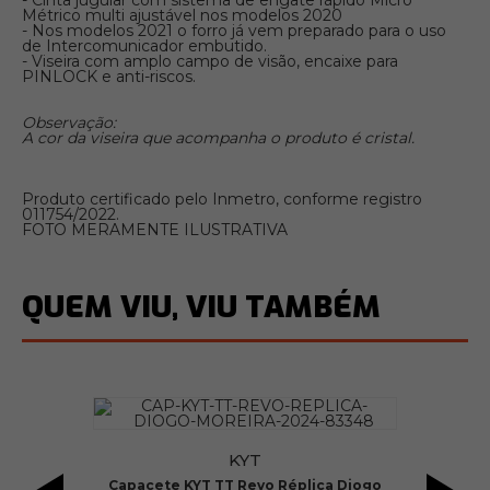
- Cinta jugular com sistema de engate rápido Micro
Métrico multi ajustável nos modelos 2020
- Nos modelos 2021 o forro já vem preparado para o uso
de Intercomunicador embutido.
- Viseira com amplo campo de visão, encaixe para
PINLOCK e anti-riscos.
Observação:
A cor da viseira que acompanha o produto é cristal.
Produto certificado pelo Inmetro, conforme registro
011754/2022.
FOTO MERAMENTE ILUSTRATIVA
QUEM VIU, VIU TAMBÉM
KYT
Capacete KYT TT Revo Réplica Diogo