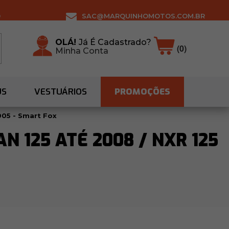
0
SAC@MARQUINHOMOTOS.COM.BR
OLÁ!
Já É Cadastrado?
(0)
Minha Conta
US
VESTUÁRIOS
PROMOÇÕES
005 - Smart Fox
N 125 ATÉ 2008 / NXR 125