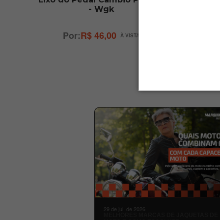
- Wgk
até 2
C
R$ 46,00
29 de jul. de 2026
MELHORES MARCAS DE JAQUETAS DE