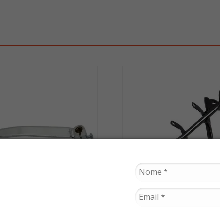
COMETA
COMETA
Câmbio Titan 125 2000
Estribo Cg / Titan / F