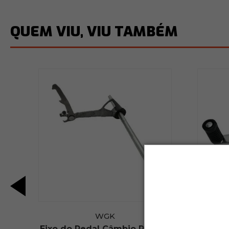
QUEM VIU, VIU TAMBÉM
WGK
Eixo do Pedal Câmbio Pop 110
Pedal 