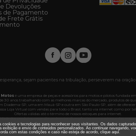
a de Privacidade
 e Devoluções
s de Pagamento
de Frete Grátis
imento
esperança, sejam pacientes na tribulação, perseverem na oração
 Motos
é uma empresa de peças e acessórios para motos e pilotos fundada em
e 30 anos trabalhando com as melhores marcas do mercado, produtos de quali
 em Diadema-SP, uma em Mauá-SP e outra em São Paulo-SP, além de oferecer
ssa Loja Virtual com vendas para todo o Brasil, tanto via internet como por tel
Ofertas válidas até o término de nossos estoques para internet.
lidade dos produtos nesse site podem ter divergências com o estoque das nossas lo
dos e os pedidos poderão ser cancelados automaticamente pela loja caso haja d
iza cookies e tecnologias para reconhecer seus visitantes. Os dados capturad
. Interlagos, 3064 - 04660-005 - Jd. Marajoara - SP - CNPJ 35.636.876/0001-
a exibição e envio de conteúdos personalizados. Ao continuar navegando, vo
Todos os direitos reservados.
orda com estas condições e caso não esteja de acordo,
clique aqui
.