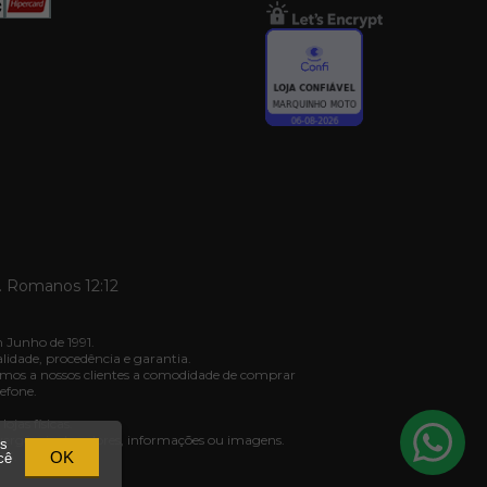
. Romanos 12:12
 Junho de 1991.
dade, procedência e garantia.
mos a nossos clientes a comodidade de comprar
efone.
jas físicas.
ivergência de valores, informações ou imagens.
os
03.
OK
cê