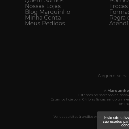
Quem Somos
Polític
Nossas Lojas
Trocas
Blog Marquinho
Forma
Minha Conta
Regra 
Meus Pedidos
Atend
Alegrem-se na 
A
Marquinho
Estamos no mercado há mais d
Estamos hoje com 04 lojas físicas, sendo uma
em no
A disponibi
Vendas sujeitas à análise e confirmação de da
Este site util
Av
são usados par
conc