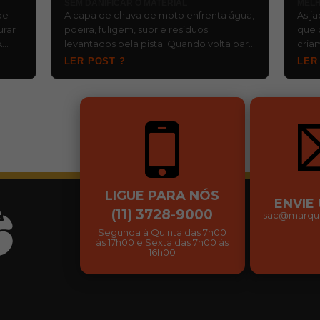
SEM DANIFICAR O MATERIAL
MELH
de
A capa de chuva de moto enfrenta água,
As j
urar
poeira, fuligem, suor e resíduos
que 
A
levantados pela pista. Quando volta para
cria
, d…
o baú ainda molhada e fica esquecida,…
risc
LER POST ?
LER
…
LIGUE PARA NÓS
ENVIE
(11) 3728-9000
sac@marqui
Segunda à Quinta das 7h00
às 17h00 e Sexta das 7h00 às
16h00