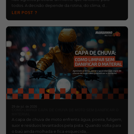
todos. A decisão depende da rotina, do clima, d…
LER POST ?
29 de jul. de 2026
COMO LIMPAR CAPA DE CHUVA DE MOTO SEM DANIFICAR O
MATERIAL
A capa de chuva de moto enfrenta água, poeira, fuligem,
suor e resíduos levantados pela pista. Quando volta para
o baú ainda molhada e fica esquecida,…