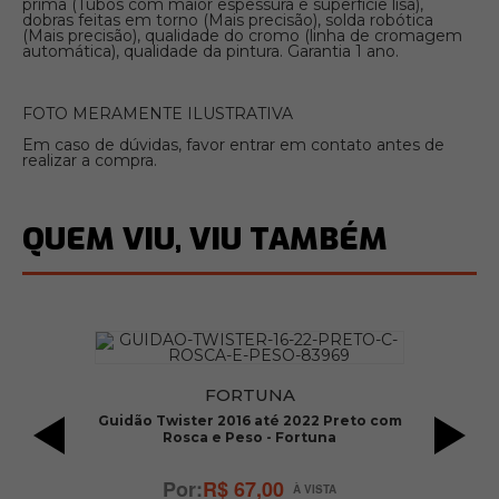
prima (Tubos com maior espessura e superfície lisa),
dobras feitas em torno (Mais precisão), solda robótica
(Mais precisão), qualidade do cromo (linha de cromagem
automática), qualidade da pintura. Garantia 1 ano.
FOTO MERAMENTE ILUSTRATIVA
Em caso de dúvidas, favor entrar em contato antes de
realizar a compra.
QUEM VIU, VIU TAMBÉM
FORTUNA
do
Guidão Twister 2016 até 2022 Preto com
Rosca e Peso - Fortuna
R
To
R$ 67,00