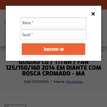
96070-0320
(11)
0
Inscrever-se
Moto Peças
Guidão
Guidão Cg / Titan / Fan 125/1
GUIDÃO CG / TITAN / FAN
125/150/160 2014 EM DIANTE COM
ROSCA CROMADO - MA
Cód:
10132004
Marca:
Ma Acess.