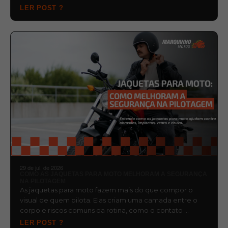
LER POST ?
29 de jul. de 2026
COMO AS JAQUETAS PARA MOTO MELHORAM A SEGURANÇA
NA PILOTAGEM
As jaquetas para moto fazem mais do que compor o
visual de quem pilota. Elas criam uma camada entre o
corpo e riscos comuns da rotina, como o contato …
LER POST ?