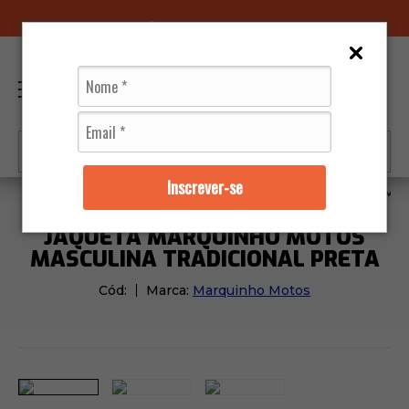
96070-0320
(11)
0
Inscrever-se
Jaquetas
Masculino
Jaqueta Marquinho Motos Masc
JAQUETA MARQUINHO MOTOS
MASCULINA TRADICIONAL PRETA
Cód:
Marca:
Marquinho Motos