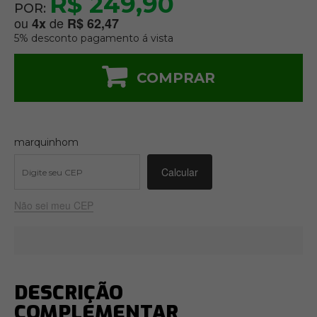
R$ 249,90
POR:
ou
de
4
x
R$ 62,47
5% desconto pagamento á vista
COMPRAR
marquinhom
Não sei meu CEP
DESCRIÇÃO
COMPLEMENTAR