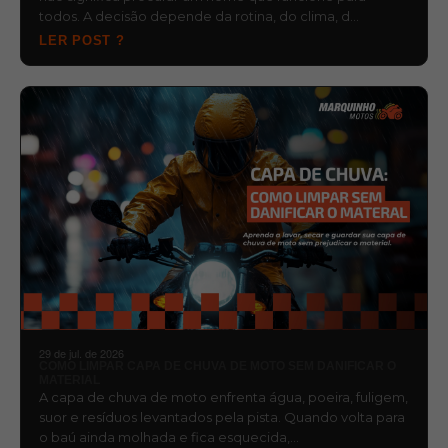
todos. A decisão depende da rotina, do clima, d…
LER POST ?
29 de jul. de 2026
COMO LIMPAR CAPA DE CHUVA DE MOTO SEM DANIFICAR O
MATERIAL
A capa de chuva de moto enfrenta água, poeira, fuligem,
suor e resíduos levantados pela pista. Quando volta para
o baú ainda molhada e fica esquecida,…