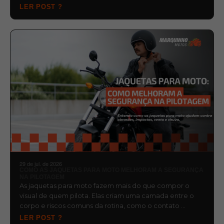
LER POST ?
29 de jul. de 2026
COMO AS JAQUETAS PARA MOTO MELHORAM A SEGURANÇA
NA PILOTAGEM
As jaquetas para moto fazem mais do que compor o
visual de quem pilota. Elas criam uma camada entre o
corpo e riscos comuns da rotina, como o contato …
LER POST ?