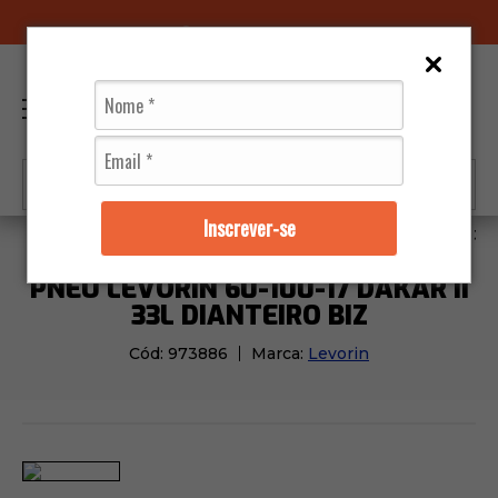
96070-0320
(11)
0
Inscrever-se
Pneus
Levorin
Pneu Levorin 60-100-17 Dakar II 33L
PNEU LEVORIN 60-100-17 DAKAR II
33L DIANTEIRO BIZ
Cód:
973886
Marca:
Levorin