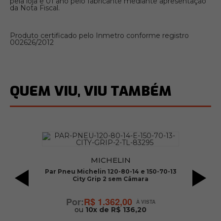
pela loja e 01 ano pelo fabricante mediante apresentação
da Nota Fiscal.
Produto certificado pelo Inmetro conforme registro
002626/2012
QUEM VIU, VIU TAMBÉM
MICHELIN
Par Pneu Michelin 120-80-14 e 150-70-13
Pn
City Grip 2 sem Câmara
br
00
R$ 1.362,00
ou
10x de R$ 136,20