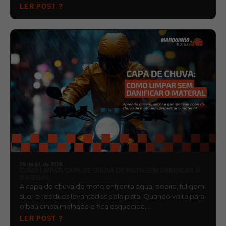
LER POST ?
29 de jul. de 2026
COMO LIMPAR CAPA DE CHUVA DE MOTO SEM DANIFICAR O
MATERIAL
A capa de chuva de moto enfrenta água, poeira, fuligem,
suor e resíduos levantados pela pista. Quando volta para
o baú ainda molhada e fica esquecida,…
LER POST ?