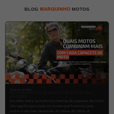
MARQUINHO
BLOG
MOTOS
29 de jul. de 2026
MELHORES MARCAS DE JAQUETAS DE MOTO E COMO
ESCOLHER
Escolher entre as melhores marcas de jaquetas de moto
não significa procurar um nome que funcione para
todos. A decisão depende da rotina, do clima, d…