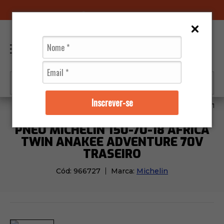
96070-0320
(11)
0
Inscrever-se
Pneus
Michelin
Pneu Michelin 150-70-18 Africa T
PNEU MICHELIN 150-70-18 AFRICA
TWIN ANAKEE ADVENTURE 70V
TRASEIRO
Cód:
966727
Marca:
Michelin