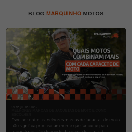
MARQUINHO
BLOG
MOTOS
29 de jul. de 2026
MELHORES MARCAS DE JAQUETAS DE MOTO E COMO
ESCOLHER
Escolher entre as melhores marcas de jaquetas de moto
não significa procurar um nome que funcione para
todos. A decisão depende da rotina, do clima, d…