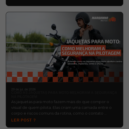
29 de jul. de 2026
COMO AS JAQUETAS PARA MOTO MELHORAM A SEGURANÇA
NA PILOTAGEM
As jaquetas para moto fazem mais do que compor o
visual de quem pilota. Elas criam uma camada entre o
corpo e riscos comuns da rotina, como o contato …
LER POST ?