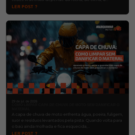
LER POST ?
29 de jul. de 2026
COMO LIMPAR CAPA DE CHUVA DE MOTO SEM DANIFICAR O
MATERIAL
A capa de chuva de moto enfrenta água, poeira, fuligem,
suor e resíduos levantados pela pista. Quando volta para
o baú ainda molhada e fica esquecida,…
LER POST ?