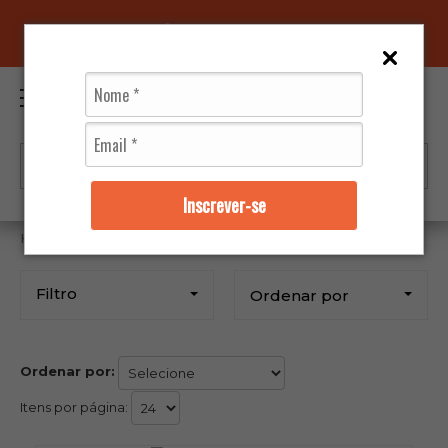
96070-0320
(11)
0
Inscrever-se
Vestuários
Hlx
Filtro
Ordenar por
Ordenar por:
Itens por página: