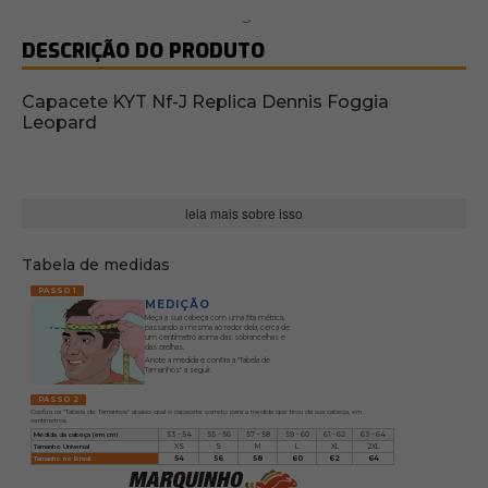
DESCRIÇÃO DO PRODUTO
Capacete KYT Nf-J Replica Dennis Foggia
Leopard
leia mais sobre isso
Tabela de medidas
PASSO 1
MEDIÇÃO
Meça a sua cabeça com uma fita métrica,
passando a mesma ao redor dela, cerca de
um centímetro acima das sobrancelhas e
das orelhas.
Anote a medida e confira a "Tabela de
Tamanhos" a seguir.
PASSO 2
Confira na "Tabela de Tamanhos" abaixo qual o capacete correto para a medida que tirou da sua cabeça, em
centímetros
Medida da cabeça (em cm)
53 - 54
55 - 56
57 - 58
59 - 60
61 - 62
63 - 64
Tamanho Universal
XS
S
M
L
XL
2XL
Tamanho no Brasil
54
56
58
60
62
64