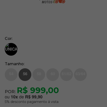
Cor
Tamanho
54
56
58
60
61/62
63/64
R$ 999,00
POR:
ou
de
10
x
R$ 99,90
5% desconto pagamento á vista