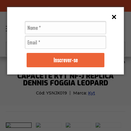
96070-0320
(11)
0
Inscrever-se
Capacetes
Kyt
Capacete KYT Nf-J Replica Dennis
CAPACETE KYT NF-J REPLICA
DENNIS FOGGIA LEOPARD
Cód:
YSNJX019
Marca:
Kyt