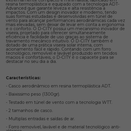
extremamente compacto e minimalista, fabricado em
resina termoplástica e equipado com a tecnologia ADT-
Advanced que garante leveza e alta resistência a
impactos. Com um design inovador e moderno, tendo
suas formas estudadas e desenvolvidas em túnel de
vento para alcançar performances aerodinâmicas cada vez
mais elevadas, sem deixar de levar em conta a ergonomia
e o conforto. O D-CITY possui um mecanismo inovador de
viseira, projetado para oferecer simultaneamente
eficiência e facilidade de uso graças ao sistema de
travamento mecânico intuitivo. O D-CITY também é
dotado de uma prática viseira solar interna, com
acionamento fácil e rápido. Contando com um forro
tecnológico, removível e lavável produzido em tecidos
macios e confortáveis, o D-CITY é o capacete para se
destacar no seu dia a dia.
Características:
- Casco aerodinâmico em resina termoplástica ADT.
- Baixissimo peso (1300gr).
- Testado em túnel de vento com a tecnologia WTT.
- 2 tamanhos de casco.
- Multiplas entradas e saídas de ar.
- Forro removível, lavável e de material tecnológico anti-