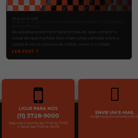
29 de jul. de 2026
COMO AS JAQUETAS PARA MOTO MELHORAM A SEGURANÇA
NA PILOTAGEM
As jaquetas para moto fazem mais do que compor o
visual de quem pilota. Elas criam uma camada entre o
corpo e riscos comuns da rotina, como o contato …
LER POST ?
LIGUE PARA NÓS
ENVIE UM E-MAIL
(11) 3728-9000
sac@marquinhomotos.com.b
Segunda à Quinta das 7h00 às 17h00
e Sexta das 7h00 às 16h00