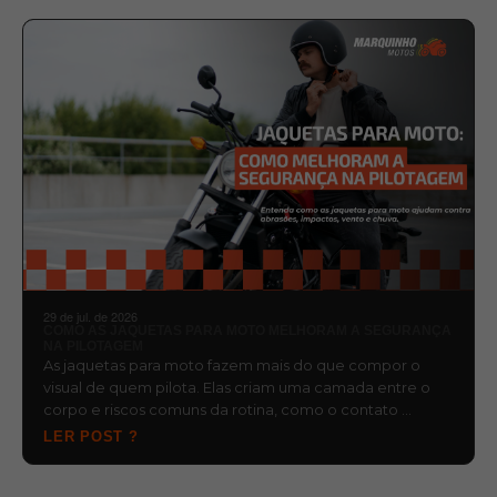
29 de jul. de 2026
COMO AS JAQUETAS PARA MOTO MELHORAM A SEGURANÇA
NA PILOTAGEM
As jaquetas para moto fazem mais do que compor o
visual de quem pilota. Elas criam uma camada entre o
corpo e riscos comuns da rotina, como o contato …
LER POST ?