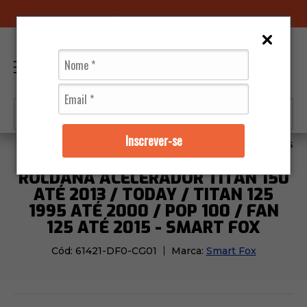
96070-0320
(11)
0
Inscrever-se
Moto Peças
Guidão
Roldana Acelerador Titan 150 a
ROLDANA ACELERADOR TITAN 150
ATÉ 2013 / TODAY / TITAN 125
1995 ATÉ 2000 / POP 100 / FAN
125 ATÉ 2015 - SMART FOX
Cód:
61421-DF0-CG01
Marca:
Smart Fox