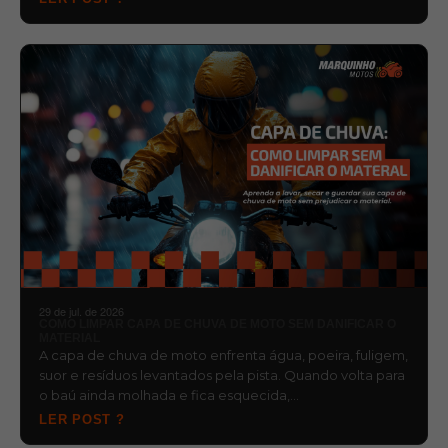
29 de jul. de 2026
COMO LIMPAR CAPA DE CHUVA DE MOTO SEM DANIFICAR O
MATERIAL
A capa de chuva de moto enfrenta água, poeira, fuligem,
suor e resíduos levantados pela pista. Quando volta para
o baú ainda molhada e fica esquecida,…
LER POST ?