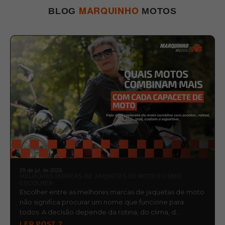
MARQUINHO
BLOG
MOTOS
29 de jul. de 2026
MELHORES MARCAS DE JAQUETAS DE MOTO E COMO
ESCOLHER
Escolher entre as melhores marcas de jaquetas de moto
não significa procurar um nome que funcione para
todos. A decisão depende da rotina, do clima, d…
LER POST ?