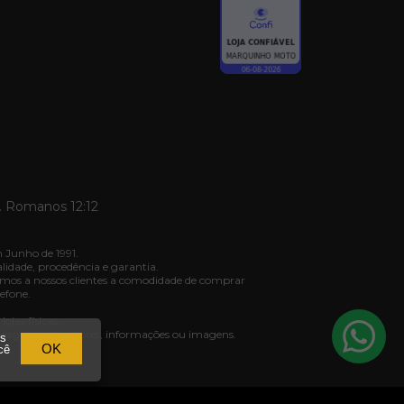
. Romanos 12:12
 Junho de 1991.
dade, procedência e garantia.
mos a nossos clientes a comodidade de comprar
efone.
jas físicas.
ivergência de valores, informações ou imagens.
os
03.
OK
cê