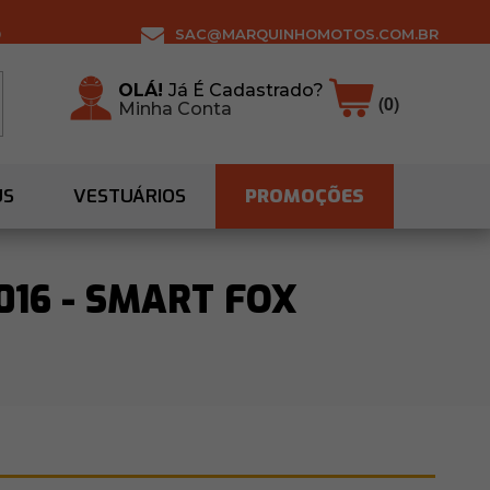
0
SAC@MARQUINHOMOTOS.COM.BR
OLÁ!
Já É Cadastrado?
(0)
Minha Conta
US
VESTUÁRIOS
PROMOÇÕES
016 - SMART FOX