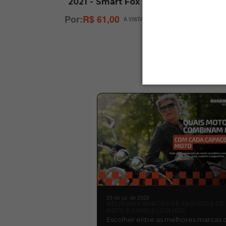
2021 - Smart Fox
C
R$ 61,00
29 de jul. de 2026
MELHORES MARCAS DE JAQUETAS DE
MOTO E COMO ESCOLHER
Escolher entre as melhores marcas 