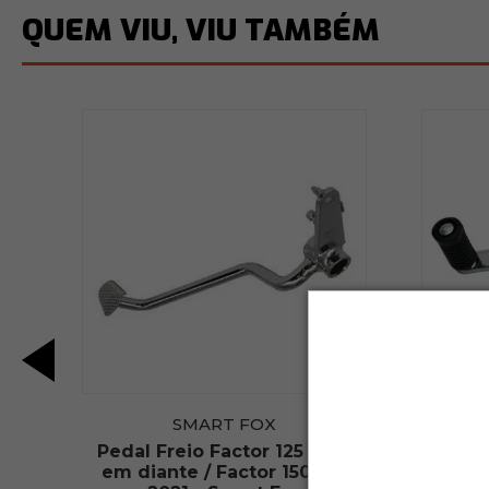
QUEM VIU, VIU TAMBÉM
SMART FOX
018
Pedal Freio Factor 125 2017
Pedal 
em diante / Factor 150 até
até 2