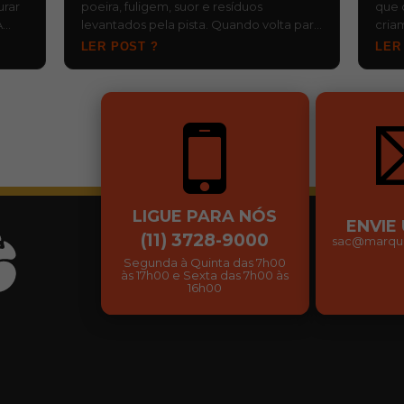
urar
poeira, fuligem, suor e resíduos
que 
A
levantados pela pista. Quando volta para
cria
, d…
o baú ainda molhada e fica esquecida,…
risc
LER POST ?
LER
…
LIGUE PARA NÓS
ENVIE
(11) 3728-9000
sac@marqui
Segunda à Quinta das 7h00
às 17h00 e Sexta das 7h00 às
16h00