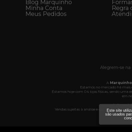
Blog Marquinho
Forma
Minha Conta
Regra 
Meus Pedidos
Atend
Alegrem-se na 
A
Marquinho
Estamos no mercado há mais d
Estamos hoje com 04 lojas físicas, sendo uma
em no
A disponibi
Vendas sujeitas à análise e confirmação de da
Este site util
Av
são usados par
conc