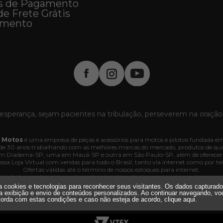
s de Pagamento
de Frete Grátis
imento
esperança, sejam pacientes na tribulação, perseverem na oração
 Motos
é uma empresa de peças e acessórios para motos e pilotos fundada em
e 30 anos trabalhando com as melhores marcas do mercado, produtos de quali
 em Diadema-SP, uma em Mauá-SP e outra em São Paulo-SP, além de oferecer
ssa Loja Virtual com vendas para todo o Brasil, tanto via internet como por tel
Ofertas válidas até o término de nossos estoques para internet.
lidade dos produtos nesse site podem ter divergências com o estoque das nossas lo
dos e os pedidos poderão ser cancelados automaticamente pela loja caso haja d
iza cookies e tecnologias para reconhecer seus visitantes. Os dados capturad
. Interlagos, 3064 - 04660-005 - Jd. Marajoara - SP - CNPJ 35.636.876/0001-
a exibição e envio de conteúdos personalizados. Ao continuar navegando, vo
Todos os direitos reservados.
orda com estas condições e caso não esteja de acordo,
clique aqui
.