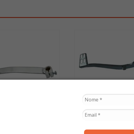
COMETA
SMART FOX
Câmbio Titan 125 2000
Pedal de Freio Fazer 
004 / Fan 125 até 2008
2011 - Smart Fo