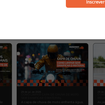
romado - Cometa
Inscrever
R$ 31,00
R$ 41,00
MARQUINHO
BLOG
MOTOS
29 de jul. de 2026
29 de 
COMO LIMPAR CAPA DE CHUVA DE MOTO
COMO
SEM DANIFICAR O MATERIAL
MELH
de
A capa de chuva de moto enfrenta água,
As j